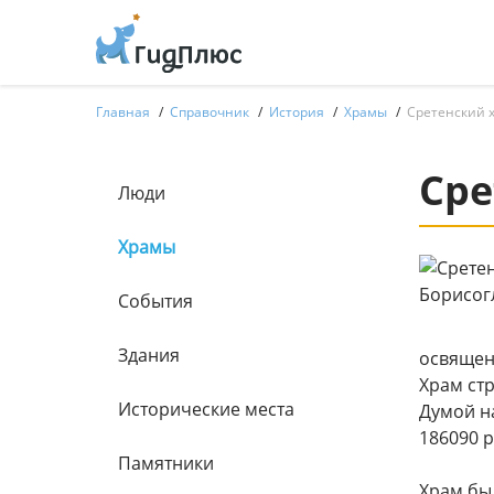
Главная
Справочник
История
Храмы
Сретенский 
Сре
Люди
Храмы
События
Здания
освящен
Храм ст
Исторические места
Думой на
186090 р
Памятники
Храм был