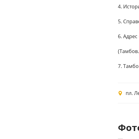
4.​ Исто
5.​ Спра
6.​ Адре
(Тамбов.
7.​ Тамб
пл. Л
Фот