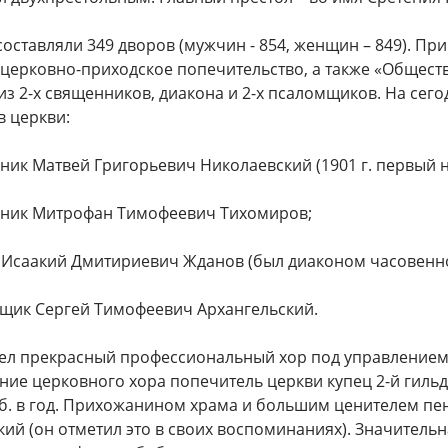
оставляли 349 дворов (мужчин - 854, женщин – 849). Пр
церковно-приходское попечительство, а также «Обществ
из 2-х священников, диакона и 2-х псаломщиков. На се
в церкви:
ник Матвей Григорьевич Николаевский (1901 г. первый 
нник Митрофан Тимофеевич Тихомиров;
н Исаакий Дмитириевич Жданов (был диаконом часовенно
мщик Сергей Тимофеевич Архангельский.
ел прекрасный профессиональный хор под управлением 
ние церковного хора попечитель церкви купец 2-й гиль
уб. в год. Прихожанином храма и большим ценителем пе
ий (он отметил это в своих воспоминаниях). Значительн