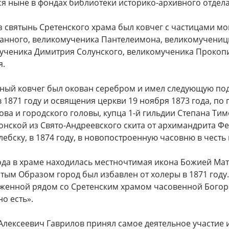
ся ныне в фондах библиотеки историко-архивного отдел
 святынь Сретенского храма был ковчег с частицами мощ
анного, великомученика Пантелеимона, великомучениц
ученика Димитрия Солунского, великомученика Прокопи
я.
ный ковчег был окован серебром и имел следующую под
 1871 году и освящения церкви 19 ноября 1873 года, п
ва и городского головы, купца 1-й гильдии Степана Тим
нской из Свято-Андреевского скита от архимандрита Фео
ебску, в 1874 году, в новопостроенную часовню в честь
года в храме находилась местночтимая икона Божией Мат
тым Образом город был избавлен от холеры в 1871 году. 
женной рядом со Сретенским храмом часовенной Бого
о есть».
лексеевич Гаврилов принял самое деятельное участие и 