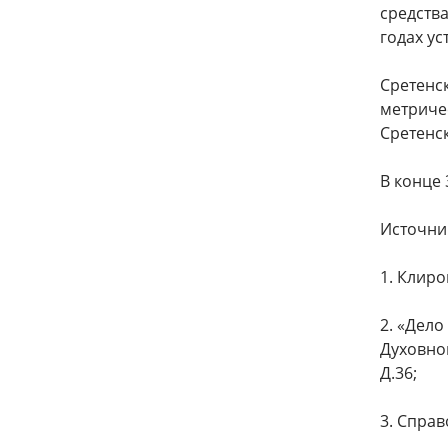
средства
годах ус
Сретенс
метричес
Сретенск
В конце 
Источни
1.​ Клир
2.​ «Де
Духовной
Д.36;
3.​ Спра