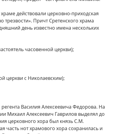
и храме действовали церковно-приходская
о трезвости». Причт Сретенского храма
годняшний день известно имена нескольких
настоятель часовенной церкви);
й церкви с Николаевским);
регента Василия Алексеевича Федорова. На
дии Михаил Алексеевич Гаврилов выделял до
ния церковного хора был князь С.М.
ая часть нот храмового хора сохранилась и