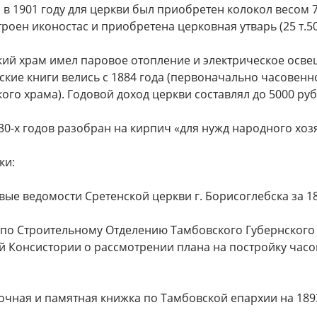
 в 1901 году для церкви был приобретен колокол весом 76 п
троен иконостас и приобретена церковная утварь (25 т.500
кий храм имел паровое отопление и электрическое осве
кие книги велись с 1884 года (первоначально часовенно
ого храма). Годовой доход церкви составлял до 5000 руб
30-х годов разобран на кирпич «для нужд народного хоз
ки:
овые ведомости Сретенской церкви г. Борисоглебска за 1894-
ло по Строительному Отделению Тамбовского Губернско
 Консистории о рассмотрении плана на постройку часовни
вочная и памятная книжка по Тамбовской епархии на 1893 