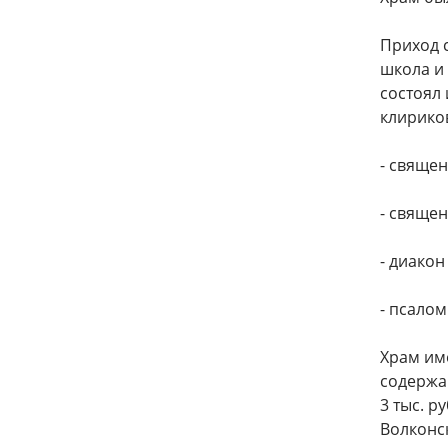
Приход с
школа и 
состоял 
клирико
- священ
- свяще
- диако
- псало
Храм им
содержа
3 тыс. р
Волконск