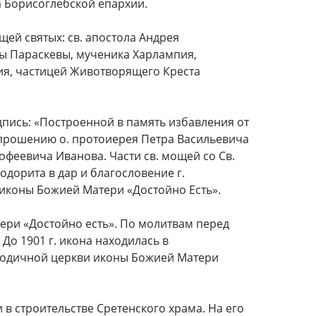
а Борисоглебской епархии.
ей святых: св. апостола Андрея
ы Параскевы, мученика Харлампия,
я, частицей Животворящего Креста
пись: «Построенной в память избавления от
о прошению о. протоиерея Петра Васильевича
офеевича Иванова. Части св. мощей со Св.
дорита в дар и благословение г.
 иконы Божией Матери «Достойно Есть».
ери «Достойно есть». По молитвам перед
До 1901 г. икона находилась в
родичной церкви иконы Божией Матери
в строительстве Сретенского храма. На его