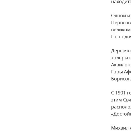
находит
Одной из
Первозв
великом
Господн
Деревян
холеры в
Аквилоно
Горы Афо
Борисогл
С 1901 
этим Свя
располо
«Достойн
Михаил А