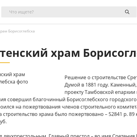
храм Борисоглебска
тенский храм Борисогл
Решение о строительстве Сре
Думой в 1881 году. Каменный
проекту Тамбовской епархии в
ия совершил благочинный Борисоглебского городского 
роился на пожертвования членов строительного комитета
 строительство храма было пожертвовано – 52841 р. 89 
уб.
 двухпрестольным. Главный престол – во имя Сретения Г