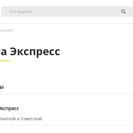
Экспресс
а Экспресс
лы
а
Экспресс
ланской и Советской.
а