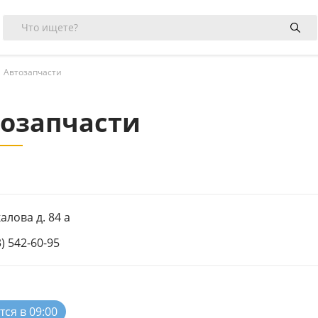
Автозапчасти
озапчасти
калова д. 84 а
3) 542-60-95
ся в 09:00