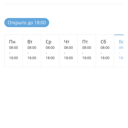
Открыто до 18:00
Пн
Вт
Ср
Чт
Пт
Сб
Вс
08:00
08:00
08:00
08:00
08:00
08:00
08:00
-
-
-
-
-
-
-
18:00
18:00
18:00
18:00
18:00
18:00
18:00