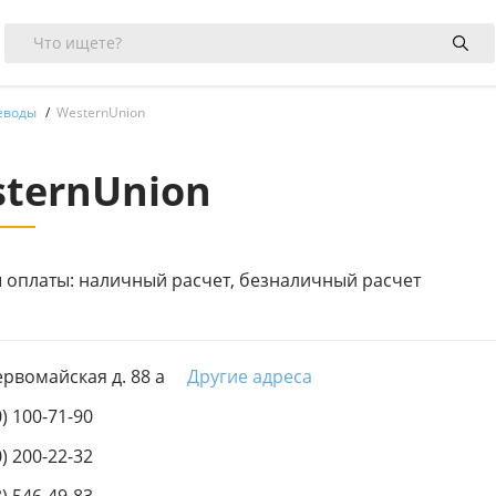
еводы
WesternUnion
ternUnion
 оплаты: наличный расчет, безналичный расчет
ервомайская д. 88 а
Другие адреса
0) 100-71-90
0) 200-22-32