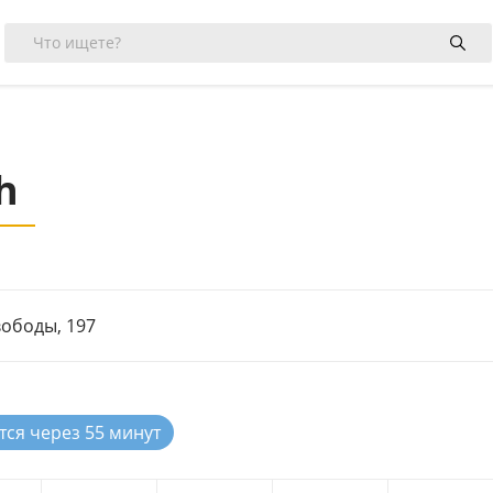
h
вободы, 197
тся через 55 минут