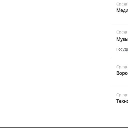
Средн
Меди
Средн
Музы
Госуд
Средн
Воро
Средн
Техн