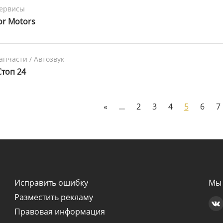
сервисы
or Motors
апчасти / Автозвук
Стоп 24
«
...
2
3
4
5
6
7
Исправить ошибку
Мы 
Разместить рекламу
Правовая информация