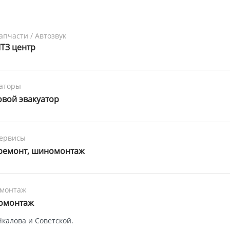
апчасти / Автозвук
ТЗ центр
аторы
овой эвакуатор
сервисы
ремонт, шиномонтаж
монтаж
омонтаж
Чкалова и Советской.