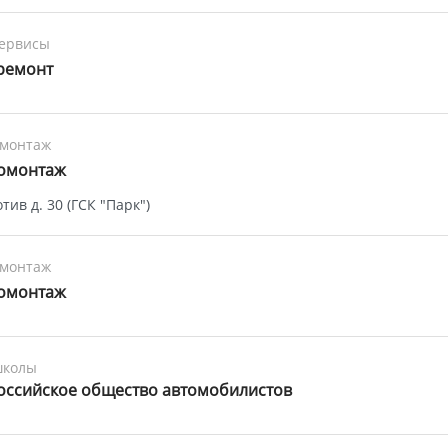
сервисы
ремонт
монтаж
омонтаж
тив д. 30 (ГСК "Парк")
монтаж
омонтаж
школы
оссийское общество автомобилистов