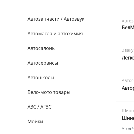
Автозапчасти / Автозвук
Автоз
БелМ
Автомасла и автохимия
Автосалоны
Эваку
Легк
Автосервисы
Автошколы
Авто
Авто
Вело-мото товары
АЗС / АГЗС
Шино
Шин
Мойки
Угол 