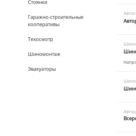
Стоянки
Авто
Гаражно-строительные
Авто
кооперативы
Техосмотр
Шино
Шин
Шиномонтаж
Напро
Эвакуаторы
Шино
Шин
Авто
Всер