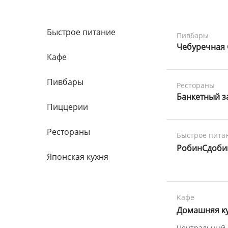
Быстрое питание
Пивбары
Чебуречная
Кафе
Пивбары
Рестораны
Банкетный з
Пиццерии
Рестораны
Быстрое пита
РобинСдоби
Японская кухня
Кафе
Домашняя к
Центральный р