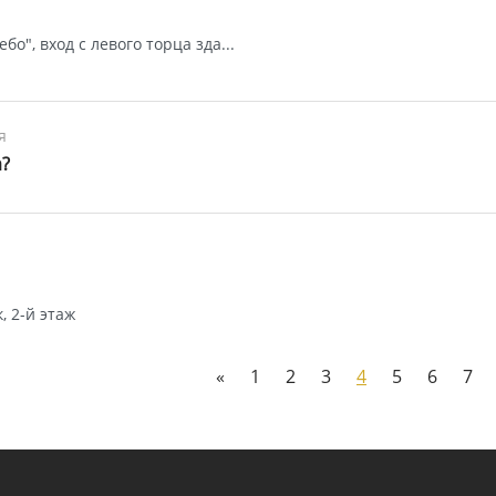
бо", вход с левого торца зда...
я
?
 2-й этаж
«
1
2
3
4
5
6
7