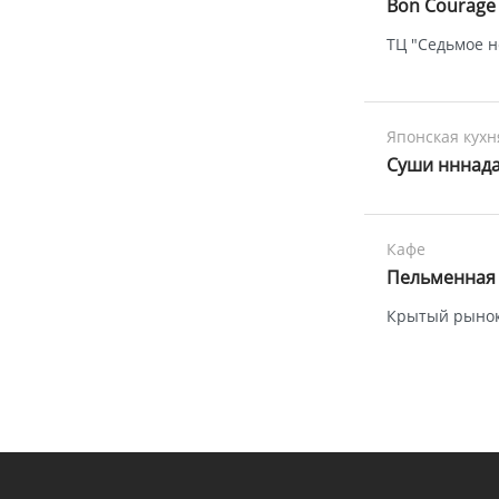
Bon Courage
ТЦ "Седьмое не
Японская кухн
Суши нннада
Кафе
Пельменная
Крытый рынок,