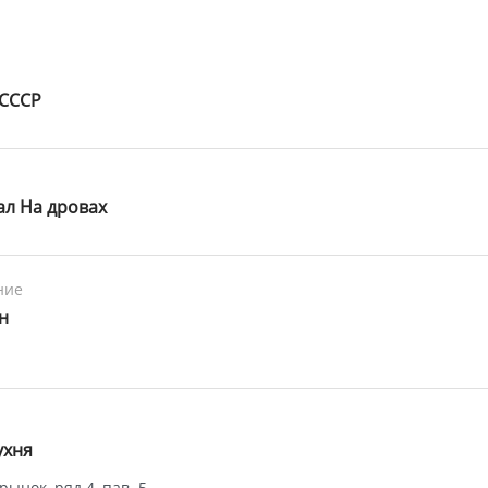
 СССР
ал На дровах
ние
н
ухня
ынок, ряд 4, пав. 5