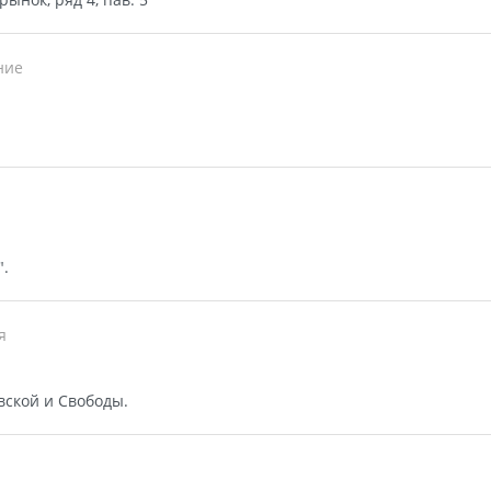
ние
".
я
вской и Свободы.