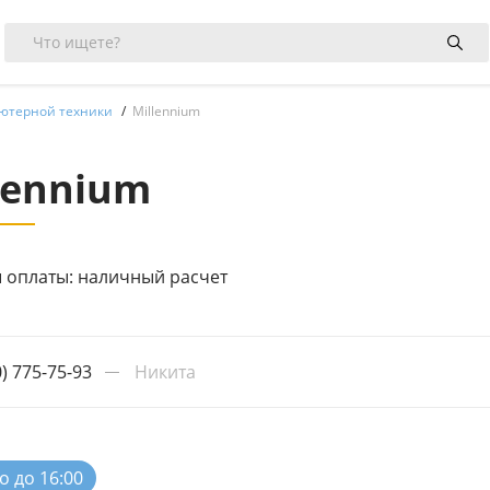
ютерной техники
Millennium
lennium
 оплаты: наличный расчет
0) 775-75-93
Никита
о до 16:00