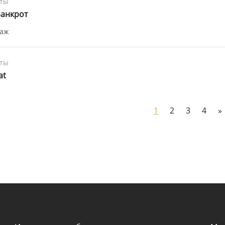
ты
анкрот
таж
ты
at
1
2
3
4
»