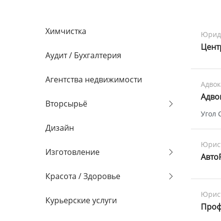
Химчистка
Юриди
Цент
Аудит / Бухгалтерия
Агентства недвижимости
Адво
Адвок
Вторсырьё
Угол 
Дизайн
Юрис
Изготовление
Авто
Красота / Здоровье
Юрис
Курьерские услуги
Проф