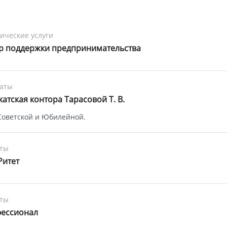
ческие услуги
р поддержки предпринимательства
каты
атская контора Тарасовой Т. В.
Советской и Юбилейной.
ты
Ритет
ты
ессионал