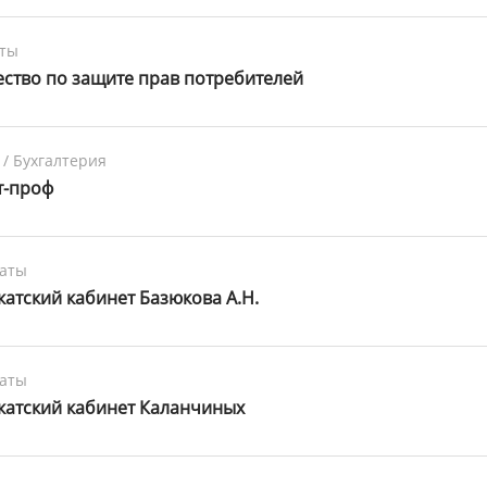
ты
ство по защите прав потребителей
 / Бухгалтерия
т-проф
каты
катский кабинет Базюкова А.Н.
каты
катский кабинет Каланчиных