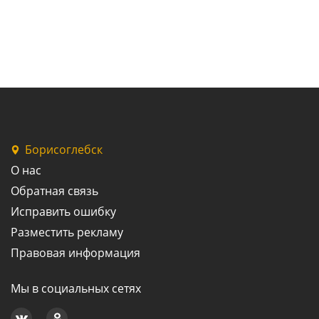
Борисоглебск
О нас
Обратная связь
Исправить ошибку
Разместить рекламу
Правовая информация
Мы в социальных сетях