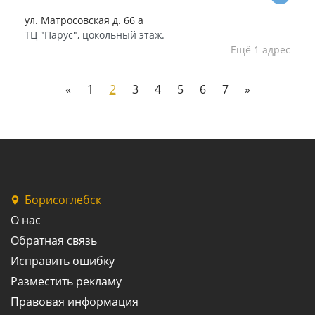
ул. Матросовская д. 66 а
ТЦ "Парус", цокольный этаж.
Ещё 1 адрес
«
1
2
3
4
5
6
7
»
Борисоглебск
О нас
Обратная связь
Исправить ошибку
Разместить рекламу
Правовая информация