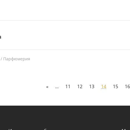
а
 / Парфюмерия
«
...
11
12
13
14
15
16