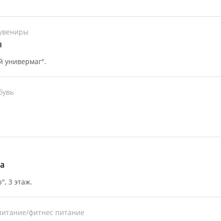
увениры
ы
й универмаг".
бувь
а
", 3 этаж.
питание/фитнес питание