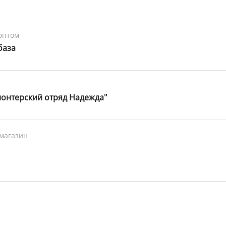
оптом
база
онтерский отряд Надежда"
магазин