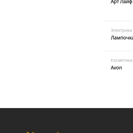
Арт Лайф
Электрика
Лампочк
Косметика
Avon